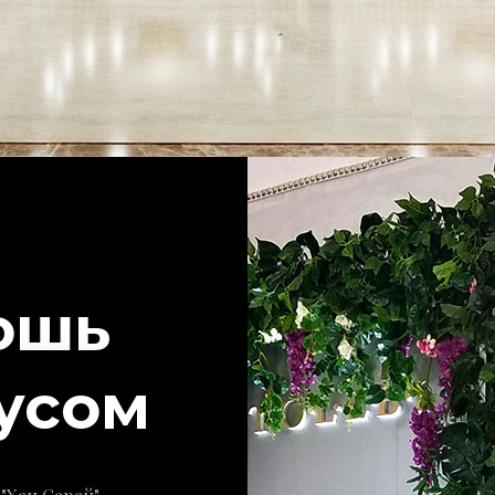
ошь
кусом