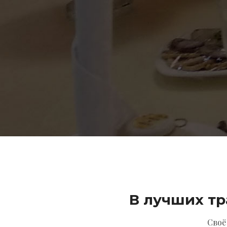
В лучших т
Своё