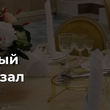
ый
зал