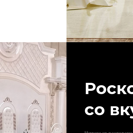
Роск
со в