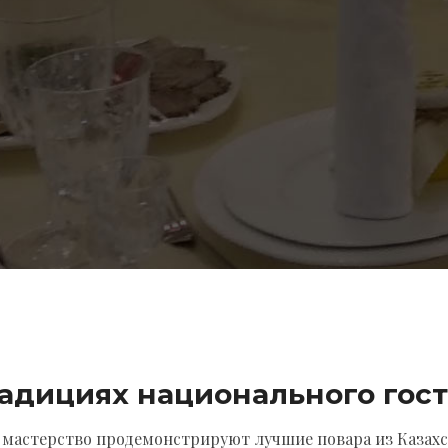
радициях национального
гос
 мастерство продемонстрируют лучшие повара из Казахс