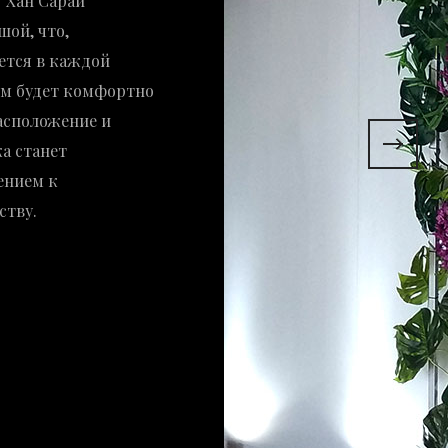
"Хан Сарай"
шой, что,
ется в каждой
ям будет комфортно
расположение и
а станет
ением к
ству.