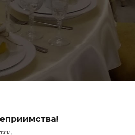
теприимства
!
тана,