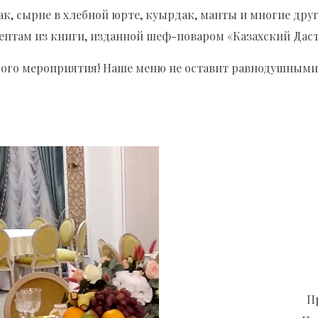
, сырне в хлебной юрте, куырдак, манты и многие дру
ептам из книги, изданной шеф-поваром «Казахский Дас
юбого мероприятия! Наше меню не оставит равнодушными
П