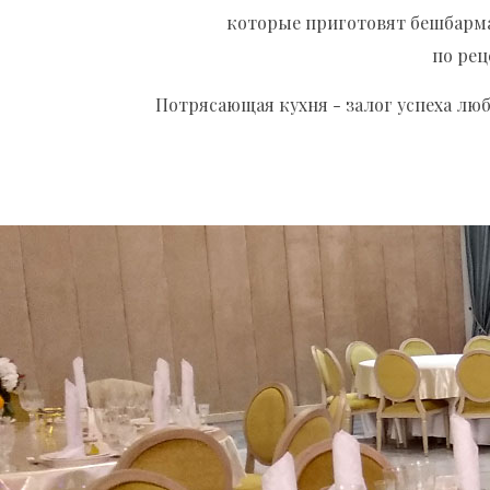
которые приготовят бешбармак
по рец
Потрясающая кухня - залог успеха л