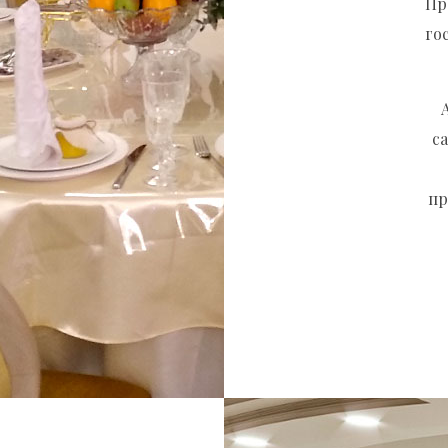
Пр
го
с
пр