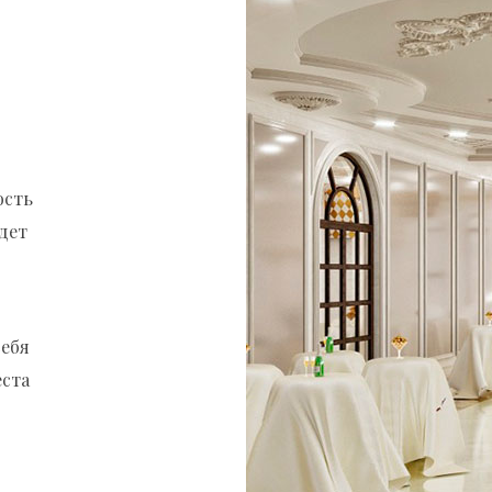
ость
дет
себя
еста